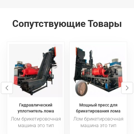
Сопутствующие Товары
Мощный пресс для
Пресс для
брикетирования лома
брикетирования лома под
0
1500 тонн
давлением 125 тонн
ая
Лом брикетировочная
Лом брикетировочная
машина это тип
машина Оборудование
оборудования,
для прессования