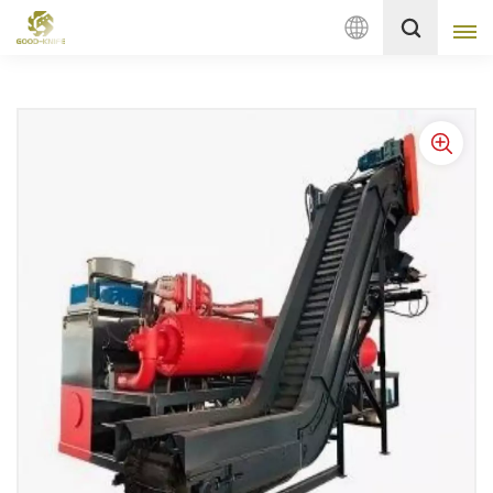
Русский
English
français
Deutsch
русский
italiano
español
Nederlands
العربية