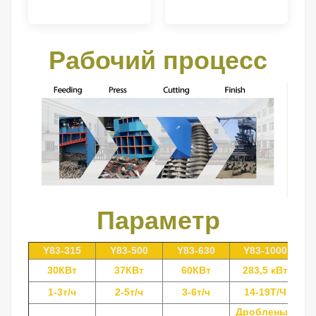
Рабочий процесс
Параметр
Y83-315
Y83-500
Y83-630
Y83-1000
30КВт
37КВт
60КВт
283,5 кВт
1-3т/ч
2-5т/ч
3-6т/ч
14-19Т/Ч
Дробленый
Д