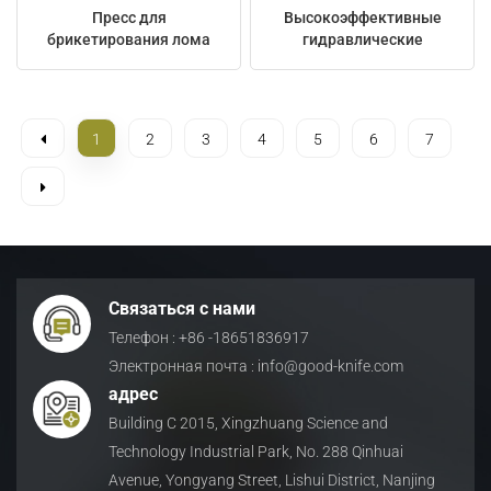
Пресс для
Высокоэффективные
брикетирования лома
гидравлические
под давлением 125 тонн
козловые ножницы
грузоподъемностью 1600
тонн.
1
2
3
4
5
6
7
Связаться с нами
Телефон : +86 -18651836917
Электронная почта : info@good-knife.com
адрес
Building C 2015, Xingzhuang Science and
Technology Industrial Park, No. 288 Qinhuai
Avenue, Yongyang Street, Lishui District, Nanjing