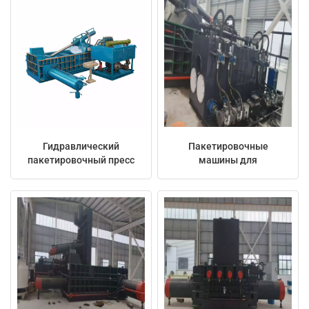
грузоподъемностью 500
металлолома
тонн.
грузоподъемностью 315
日本語
тонн.
Indonesia
Гидравлический
Пакетировочные
пакетировочный пресс
машины для
для металлолома 800 т
металлолома 500 т