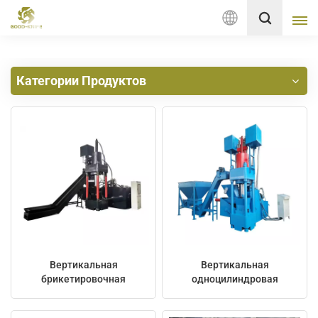
Русский
Категории Продуктов
English
français
Deutsch
русский
italiano
español
Вертикальная
Вертикальная
Nederlands
брикетировочная
одноцилиндровая
машина с одним
машина для
цилиндром
брикетирования
العربية