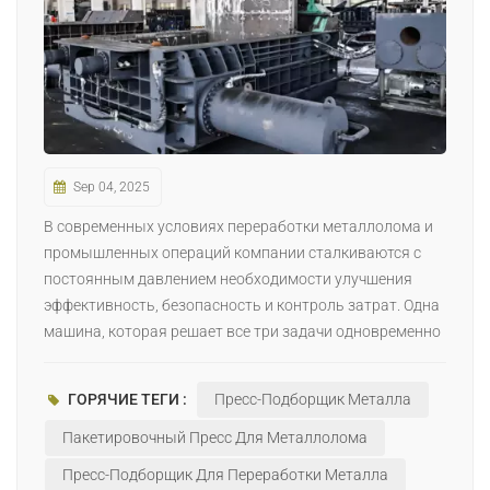
日本語
Indonesia
Sep 04, 2025
В современных условиях переработки металлолома и
промышленных операций компании сталкиваются с
постоянным давлением необходимости улучшения
эффективность, безопасность и контроль затрат. Одна
машина, которая решает все три задачи одновременно
– это машина для пакетирования металла. Прессуя
сыпучий лом в плотные, однородные тюки, эти машины
ГОРЯЧИЕ ТЕГИ :
Пресс-Подборщик Металла
превращают отходы в ценные, легко поддающиеся
обработке ресурсы. Вот семь ключевых преимуществ
Пакетировочный Пресс Для Металлолома
которые делают пресс-подборщики металла
Пресс-Подборщик Для Переработки Металла
незаменимыми: 1. Значительное сокращение объема и