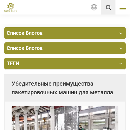
Русский
Список Блогов
English
Список Блогов
français
Deutsch
ТЕГИ
русский
Убедительные преимущества
italiano
пакетировочных машин для металла
español
Nederlands
العربية