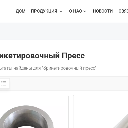
ДОМ
ПРОДУКЦИЯ
О НАС
НОВОСТИ
СВЯ
зки Лома
Горизонтальные Многолезвийные Ножницы
Многолезвийные Портальные Ножницы Для Резки Лома
икетировочный Пресс
льтаты найдены для "брикетировочный пресс"