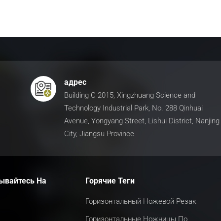
адрес
Building C 2015, Xingzhuang Science and
Technology Industrial Park, No. 288 Qinhuai
Avenue, Yongyang Street, Lishui District, Nanjing
City, Jiangsu Province
ывайтесь На
Горячие Теги
Горизонтальный Ножевой Резак
Горизонтальные Ножницы По