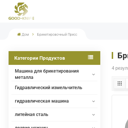
Многолезвийные Портальные Ножницы Для Ре
Дом
Брикетировочный Пресс
Бр
Категории Продуктов
4 резу
Машина для брикетирования
металла
Гидравлический измельчитель
гидравлическая машина
литейная сталь
лезвие ножниц