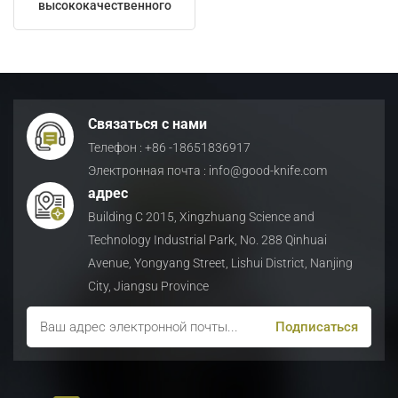
высококачественного
материала 1.2767 для
日本語
резки тяжелого лома
Indonesia
Связаться с нами
Телефон : +86 -18651836917
Электронная почта : info@good-knife.com
адрес
Building C 2015, Xingzhuang Science and
Technology Industrial Park, No. 288 Qinhuai
Avenue, Yongyang Street, Lishui District, Nanjing
City, Jiangsu Province