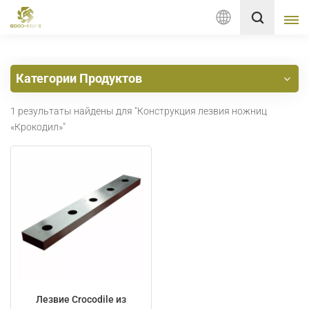
Русский
Категории Продуктов
English
1 результаты найдены для "Конструкция лезвия ножниц
français
«Крокодил»"
Deutsch
русский
italiano
español
Nederlands
Лезвие Crocodile из
العربية