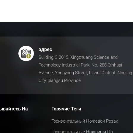
адрес
Building C 2015, Xingzhuang Science and
Technology Industrial Park, No. 288 Qinhuai
Avenue, Yongyang Street, Lishui District, Nanjing
City, Jiangsu Province
ывайтесь На
Горячие Теги
Горизонтальный Ножевой Резак
Горизонтальные Ножницы По