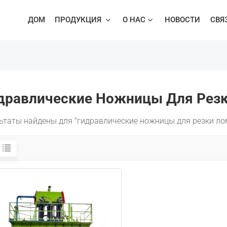
ДОМ
ПРОДУКЦИЯ
О НАС
НОВОСТИ
СВЯ
зки Лома
Горизонтальные Многолезвийные Ножницы
Многолезвийные Портальные Ножницы Для Резки Лома
дравлические Ножницы Для Рез
льтаты найдены для "гидравлические ножницы для резки ло