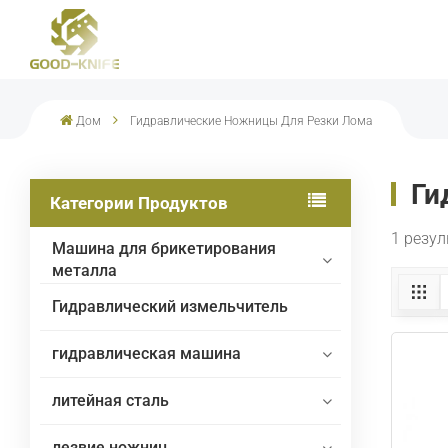
Многолезвийные Портальные Ножницы Для Ре
Дом
Гидравлические Ножницы Для Резки Лома
Ги
Категории Продуктов
1 резу
Машина для брикетирования
металла
Гидравлический измельчитель
гидравлическая машина
литейная сталь
лезвие ножниц